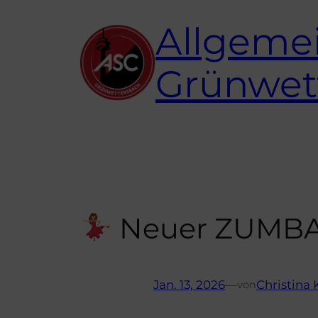
Zum
Allgemei
Inhalt
springen
Grünwet
Neuer ZUMBA 
Jan. 13, 2026
—
Christina
von