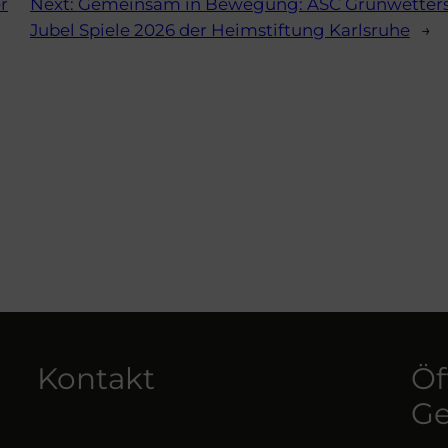
r
Next:
Gemeinsam in Bewegung: ASC Grünwettersb
Jubel Spiele 2026 der Heimstiftung Karlsruhe
→
Kontakt
Öf
Ge