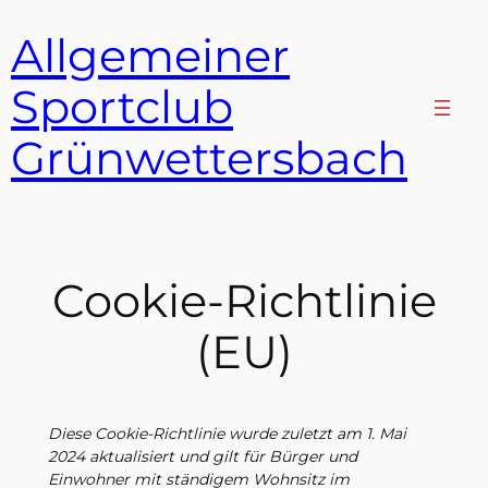
Zum
Allgemeiner
Inhalt
springen
Sportclub
Grünwettersbach
Cookie-Richtlinie
(EU)
Diese Cookie-Richtlinie wurde zuletzt am 1. Mai
2024 aktualisiert und gilt für Bürger und
Einwohner mit ständigem Wohnsitz im