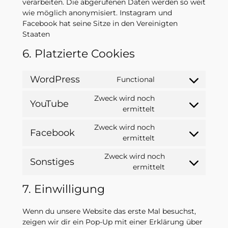
verarbeiten. Die abgerufenen Daten werden so weit
wie möglich anonymisiert. Instagram und
Facebook hat seine Sitze in den Vereinigten
Staaten
6. Platzierte Cookies
WordPress
Functional
Consent
to
Zweck wird noch
YouTube
service
Consent
ermittelt
wordpress
to
Zweck wird noch
service
Facebook
Consent
ermittelt
youtube
to
Zweck wird noch
service
Sonstiges
Consent
ermittelt
facebook
to
7. Einwilligung
service
sonstiges
Wenn du unsere Website das erste Mal besuchst,
zeigen wir dir ein Pop-Up mit einer Erklärung über