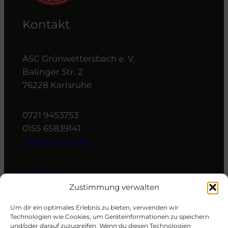
Kontakt
ASC Grünwettersbach e. V.
Balinger Str. 2
76228 Karlsruhe
0721 9453753
0155 65839141
info@asc-gw.de
Impressum
Datenschutzerklärung
Zustimmung verwalten
Cookie-Richtlinie (EU)
Um dir ein optimales Erlebnis zu bieten, verwenden wir
Technologien wie Cookies, um Geräteinformationen zu speichern
und/oder darauf zuzugreifen. Wenn du diesen Technologien