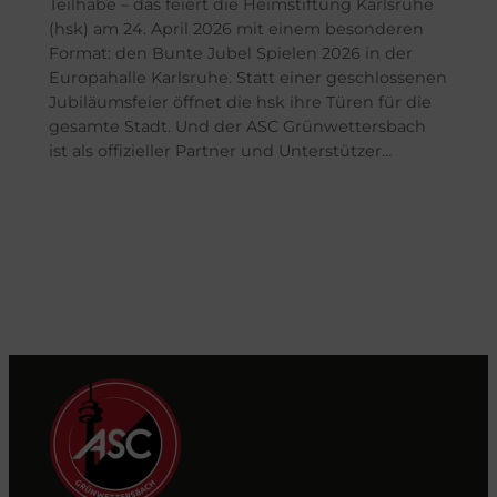
Teilhabe – das feiert die Heimstiftung Karlsruhe
(hsk) am 24. April 2026 mit einem besonderen
Format: den Bunte Jubel Spielen 2026 in der
Europahalle Karlsruhe. Statt einer geschlossenen
Jubiläumsfeier öffnet die hsk ihre Türen für die
gesamte Stadt. Und der ASC Grünwettersbach
ist als offizieller Partner und Unterstützer…