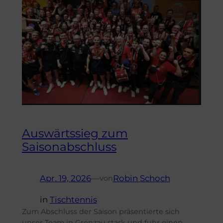
Auswärtssieg zum
Saisonabschluss
Apr. 19, 2026
—
Robin Schoch
von
in
Tischtennis
Zum Abschluss der Saison präsentierte sich
unser Team in Grenzau stark und fuhr einen