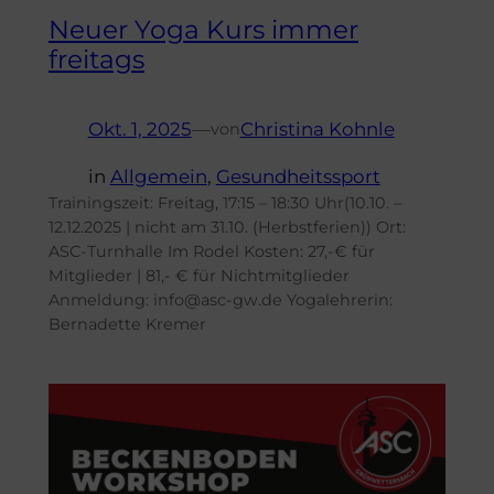
Neuer Yoga Kurs immer
freitags
Okt. 1, 2025
—
Christina Kohnle
von
in
Allgemein
, 
Gesundheitssport
Trainingszeit: Freitag, 17:15 – 18:30 Uhr(10.10. –
12.12.2025 | nicht am 31.10. (Herbstferien)) Ort:
ASC-Turnhalle Im Rodel Kosten: 27,-€ für
Mitglieder | 81,- € für Nichtmitglieder
Anmeldung: info@asc-gw.de Yogalehrerin:
Bernadette Kremer