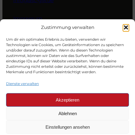
info@asc-gw.de
Impressum
Datenschutzerklärung
Zustimmung verwalten
Cookie-Richtlinie (EU)
Um dir ein optimales Erlebnis zu bieten, verwenden wir
Technologien wie Cookies, um Geräteinformationen zu speichern
und/oder darauf zuzugreifen. Wenn du diesen Technologien
Öffnungszeiten der
zustimmst, können wir Daten wie das Surfverhalten oder
Geschäftsstelle
eindeutige IDs auf dieser Website verarbeiten. Wenn du deine
Zustimmung nicht erteilst oder zurückziehst, können bestimmte
Merkmale und Funktionen beeinträchtigt werden.
Dienstag & Donnerstag von 9 bis 12 Uhr.
Dienste verwalten
Akzeptieren
Folgt uns auf:
Ablehnen
Einstellungen ansehen
Facebook
Instagram