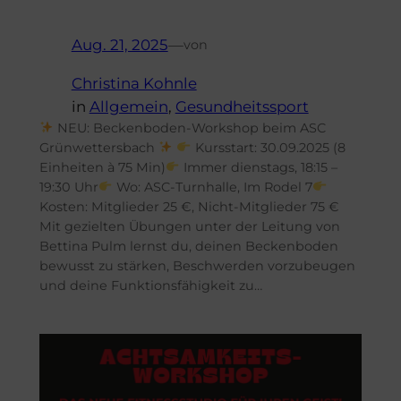
Aug. 21, 2025
—
von
Christina Kohnle
in
Allgemein
, 
Gesundheitssport
NEU: Beckenboden-Workshop beim ASC
Grünwettersbach
Kursstart: 30.09.2025 (8
Einheiten à 75 Min)
Immer dienstags, 18:15 –
19:30 Uhr
Wo: ASC-Turnhalle, Im Rodel 7
Kosten: Mitglieder 25 €, Nicht-Mitglieder 75 €
Mit gezielten Übungen unter der Leitung von
Bettina Pulm lernst du, deinen Beckenboden
bewusst zu stärken, Beschwerden vorzubeugen
und deine Funktionsfähigkeit zu…